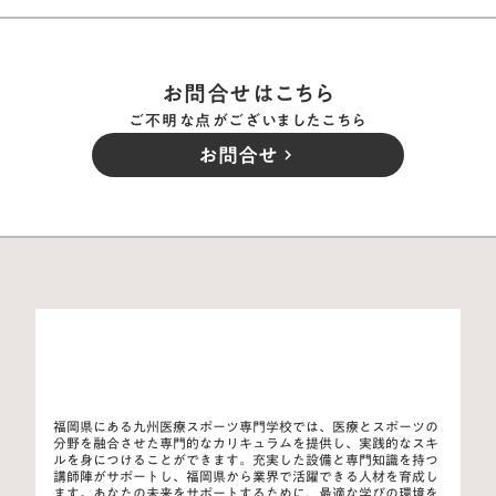
お問合せはこちら
ご不明な点がございましたこちら
お問合せ
keyboard_arrow_right
福岡県にある九州医療スポーツ専門学校では、医療とスポーツの
分野を融合させた専門的なカリキュラムを提供し、実践的なスキ
ルを身につけることができます。充実した設備と専門知識を持つ
講師陣がサポートし、福岡県から業界で活躍できる人材を育成し
ます。あなたの未来をサポートするために、最適な学びの環境を