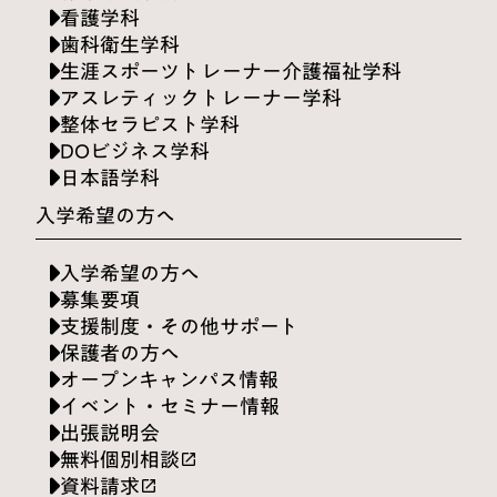
看護学科
歯科衛生学科
生涯スポーツトレーナー介護福祉学科
アスレティックトレーナー学科
整体セラピスト学科
DOビジネス学科
日本語学科
入学希望の方へ
入学希望の方へ
募集要項
支援制度・その他サポート
保護者の方へ
オープンキャンパス情報
イベント・セミナー情報
出張説明会
無料個別相談
launch
資料請求
launch