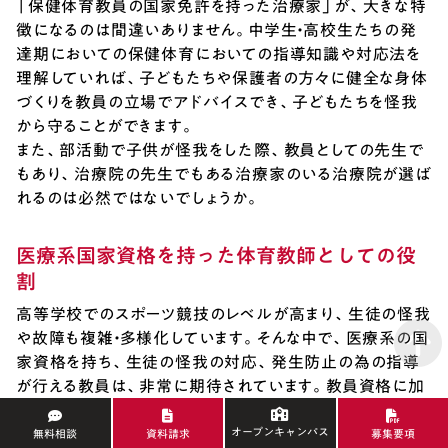
「保健体育教員の国家免許を持った治療家」が、大きな特
徴になるのは間違いありません。中学生・高校生たちの発
達期においての保健体育においての指導知識や対応法を
理解していれば、子どもたちや保護者の方々に健全な身体
づくりを教員の立場でアドバイスでき、子どもたちを怪我
から守ることができます。
また、部活動で子供が怪我をした際、教員としての先生で
もあり、治療院の先生でもある治療家のいる治療院が選ば
れるのは必然ではないでしょうか。
医療系国家資格を持った体育教師としての役
割
高等学校でのスポーツ競技のレベルが高まり、生徒の怪我
や故障も複雑・多様化しています。そんな中で、医療系の国
家資格を持ち、生徒の怪我の対応、発生防止の為の指導
が行える教員は、非常に期待されています。教員資格に加
え、柔道整復師・鍼灸師、理学療法士の資格を取得すれ
ば、例えば高校の保健体育の教員として学校に勤務しなが
オープンキャンパス
無料相談
資料請求
募集要項