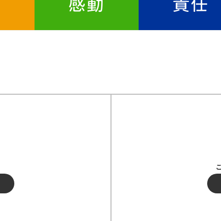
謝
感動
責任