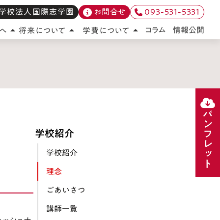
学校法人国際志学園
お問合せ
093-531-5331
情報公開
コラム
へ
将来について
学費について
arrow_drop_up
arrow_drop_up
arrow_drop_up
パンフレット
学校紹介
学校紹介
理念
ごあいさつ
講師一覧