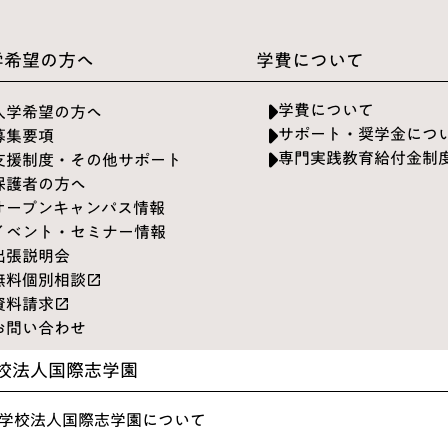
学希望の方へ
学費について
学費について
入学希望の方へ
サポート・奨学金につ
募集要項
専門実践教育給付金制
支援制度・その他サポート
保護者の方へ
オープンキャンパス情報
イベント・セミナー情報
出張説明会
無料個別相談
launch
資料請求
launch
お問い合わせ
校法人国際志学園
学校法人国際志学園について