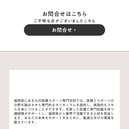
お問合せはこちら
ご不明な点がございましたこちら
お問合せ
keyboard_arrow_right
福岡県にある九州医療スポーツ専門学校では、医療とスポーツの
分野を融合させた専門的なカリキュラムを提供し、実践的なスキ
ルを身につけることができます。充実した設備と専門知識を持つ
講師陣がサポートし、福岡県から業界で活躍できる人材を育成し
ます。あなたの未来をサポートするために、最適な学びの環境を
整えています。