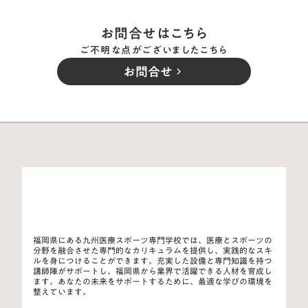
お問合せはこちら
ご不明な点がございましたこちら
お問合せ
keyboard_arrow_right
福岡県にある九州医療スポーツ専門学校では、医療とスポーツの
分野を融合させた専門的なカリキュラムを提供し、実践的なスキ
ルを身につけることができます。充実した設備と専門知識を持つ
講師陣がサポートし、福岡県から業界で活躍できる人材を育成し
ます。あなたの未来をサポートするために、最適な学びの環境を
整えています。