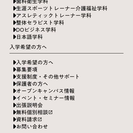
歯科衛生学科
生涯スポーツトレーナー介護福祉学科
アスレティックトレーナー学科
整体セラピスト学科
DOビジネス学科
日本語学科
入学希望の方へ
入学希望の方へ
募集要項
支援制度・その他サポート
保護者の方へ
オープンキャンパス情報
イベント・セミナー情報
出張説明会
無料個別相談
launch
資料請求
launch
お問い合わせ