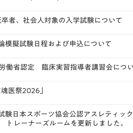
 既卒者、社会人対象の入学試験について
理論模擬試験日程および申込について
労働省認定 臨床実習指導者講習会につ
志魂医祭2026」
論試験日本スポーツ協会公認アスレティック
 トレーナーズルームを更新しました。