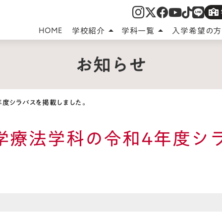
HOME
学校紹介
学科一覧
入学希望の方
arrow_drop_up
arrow_drop_up
お知らせ
4年度シラバスを掲載しました。
 理学療法学科の令和4年度