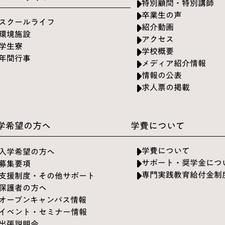
特別顧問・特別講師
卒業生の声
スクールライフ
紹介動画
環境施設
アクセス
学生寮
学校概要
年間行事
メディア紹介情報
情報の公表
求人票の掲載
学希望の方へ
学費について
学費について
入学希望の方へ
サポート・奨学金につ
募集要項
専門実践教育給付金制
支援制度・その他サポート
保護者の方へ
オープンキャンパス情報
イベント・セミナー情報
出張説明会