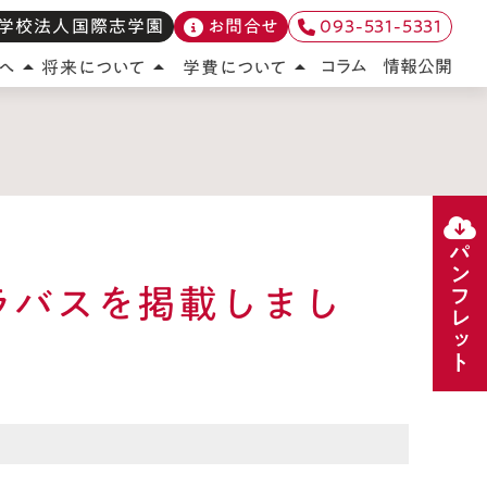
学校法人国際志学園
お問合せ
093-531-5331
情報公開
コラム
へ
将来について
学費について
arrow_drop_up
arrow_drop_up
arrow_drop_up
パンフレット
シラバスを掲載しまし