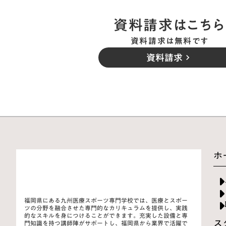
資料請求はこちら
資料請求は無料です
資料請求
keyboard_arrow_right
ホ
福岡県にある九州医療スポーツ専門学校では、医療とスポー
ツの分野を融合させた専門的なカリキュラムを提供し、実践
的なスキルを身につけることができます。充実した設備と専
ス
門知識を持つ講師陣がサポートし、福岡県から業界で活躍で