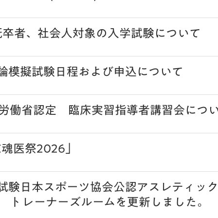
 既卒者、社会人対象の入学試験について
理論模擬試験日程および申込について
労働省認定 臨床実習指導者講習会につ
志魂医祭2026」
論試験日本スポーツ協会公認アスレティック
 トレーナーズルームを更新しました。