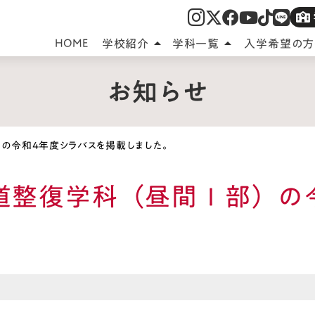
HOME
学校紹介
学科一覧
入学希望の方
arrow_drop_up
arrow_drop_up
お知らせ
部）の令和4年度シラバスを掲載しました。
 柔道整復学科（昼間Ⅰ部）