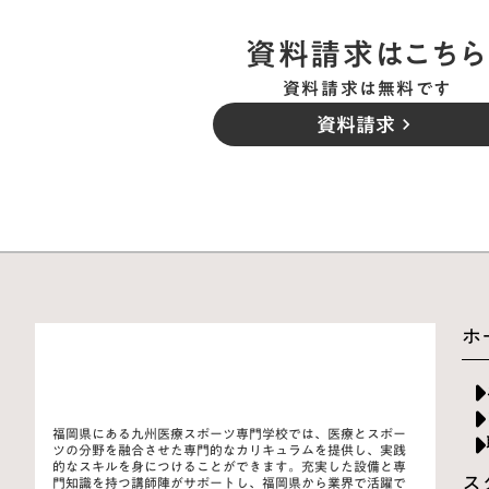
資料請求はこちら
資料請求は無料です
資料請求
keyboard_arrow_right
ホ
福岡県にある九州医療スポーツ専門学校では、医療とスポー
ツの分野を融合させた専門的なカリキュラムを提供し、実践
的なスキルを身につけることができます。充実した設備と専
ス
門知識を持つ講師陣がサポートし、福岡県から業界で活躍で