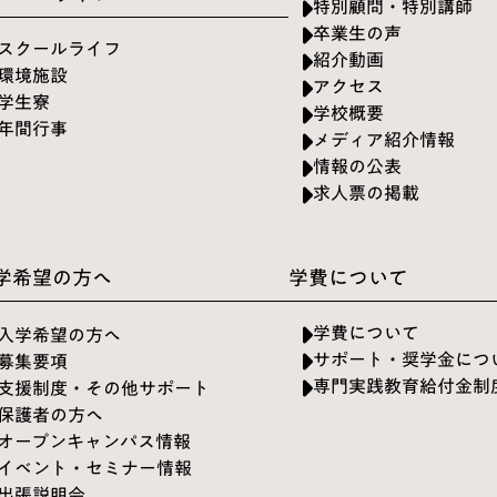
特別顧問・特別講師
卒業生の声
スクールライフ
紹介動画
環境施設
アクセス
学生寮
学校概要
年間行事
メディア紹介情報
情報の公表
求人票の掲載
学希望の方へ
学費について
学費について
入学希望の方へ
サポート・奨学金につ
募集要項
専門実践教育給付金制
支援制度・その他サポート
保護者の方へ
オープンキャンパス情報
イベント・セミナー情報
出張説明会