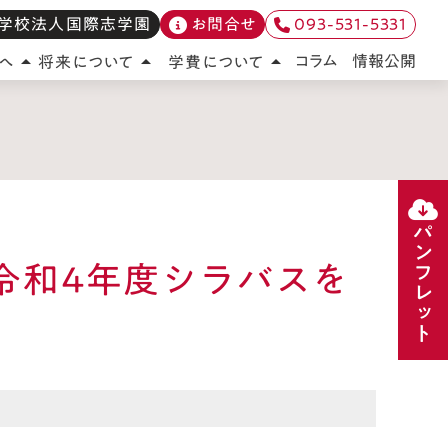
学校法人国際志学園
お問合せ
093-531-5331
情報公開
コラム
へ
将来について
学費について
arrow_drop_up
arrow_drop_up
arrow_drop_up
パンフレット
の令和4年度シラバスを