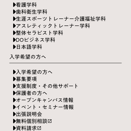
看護学科
歯科衛生学科
生涯スポーツトレーナー介護福祉学科
アスレティックトレーナー学科
整体セラピスト学科
DOビジネス学科
日本語学科
入学希望の方へ
入学希望の方へ
募集要項
支援制度・その他サポート
保護者の方へ
オープンキャンパス情報
イベント・セミナー情報
出張説明会
無料個別相談
launch
資料請求
launch