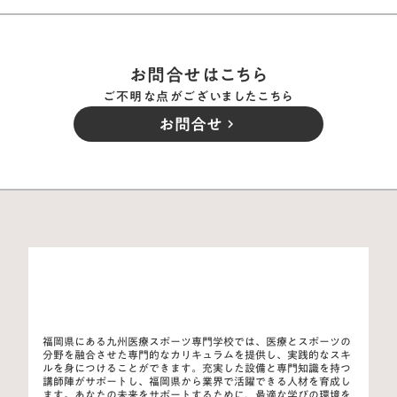
お問合せはこちら
ご不明な点がございましたこちら
お問合せ
keyboard_arrow_right
福岡県にある九州医療スポーツ専門学校では、医療とスポーツの
分野を融合させた専門的なカリキュラムを提供し、実践的なスキ
ルを身につけることができます。充実した設備と専門知識を持つ
講師陣がサポートし、福岡県から業界で活躍できる人材を育成し
ます。あなたの未来をサポートするために、最適な学びの環境を