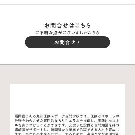
お問合せはこちら
ご不明な点がございましたこちら
お問合せ
keyboard_arrow_right
福岡県にある九州医療スポーツ専門学校では、医療とスポーツの
分野を融合させた専門的なカリキュラムを提供し、実践的なスキ
ルを身につけることができます。充実した設備と専門知識を持つ
講師陣がサポートし、福岡県から業界で活躍できる人材を育成し
ます。あなたの未来をサポートするために、最適な学びの環境を