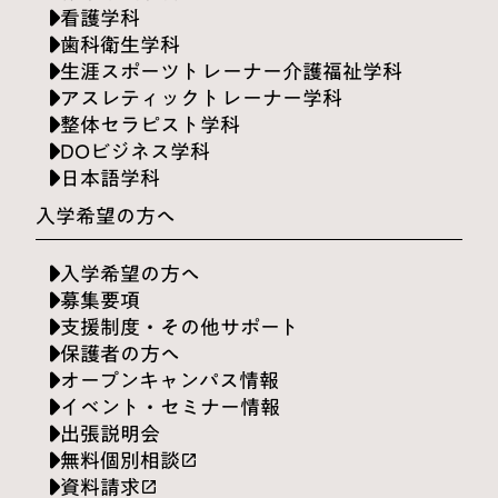
看護学科
歯科衛生学科
生涯スポーツトレーナー介護福祉学科
アスレティックトレーナー学科
整体セラピスト学科
DOビジネス学科
日本語学科
入学希望の方へ
入学希望の方へ
募集要項
支援制度・その他サポート
保護者の方へ
オープンキャンパス情報
イベント・セミナー情報
出張説明会
無料個別相談
launch
資料請求
launch