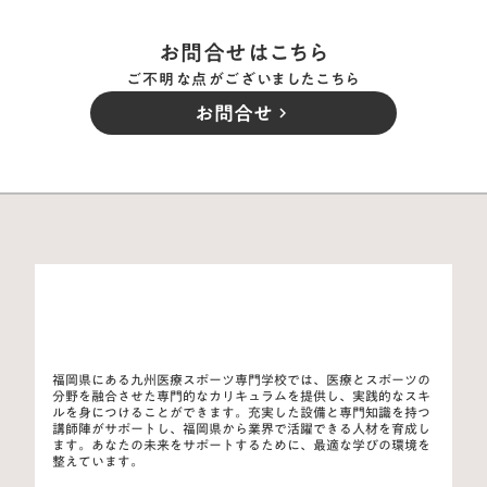
お問合せはこちら
ご不明な点がございましたこちら
お問合せ
keyboard_arrow_right
福岡県にある九州医療スポーツ専門学校では、医療とスポーツの
分野を融合させた専門的なカリキュラムを提供し、実践的なスキ
ルを身につけることができます。充実した設備と専門知識を持つ
講師陣がサポートし、福岡県から業界で活躍できる人材を育成し
ます。あなたの未来をサポートするために、最適な学びの環境を
整えています。