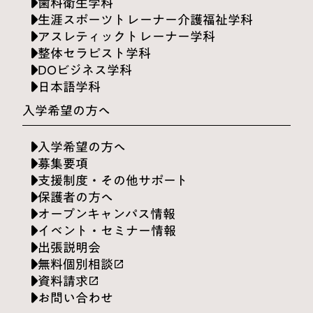
歯科衛生学科
生涯スポーツトレーナー介護福祉学科
アスレティックトレーナー学科
整体セラピスト学科
DOビジネス学科
日本語学科
入学希望の方へ
入学希望の方へ
募集要項
支援制度・その他サポート
保護者の方へ
オープンキャンパス情報
イベント・セミナー情報
出張説明会
無料個別相談
launch
資料請求
launch
お問い合わせ