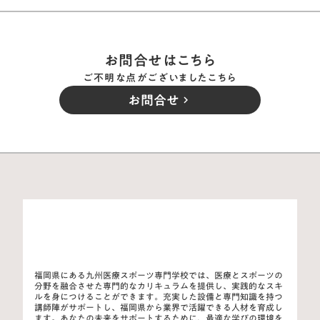
お問合せはこちら
ご不明な点がございましたこちら
お問合せ
keyboard_arrow_right
福岡県にある九州医療スポーツ専門学校では、医療とスポーツの
分野を融合させた専門的なカリキュラムを提供し、実践的なスキ
ルを身につけることができます。充実した設備と専門知識を持つ
講師陣がサポートし、福岡県から業界で活躍できる人材を育成し
ます。あなたの未来をサポートするために、最適な学びの環境を