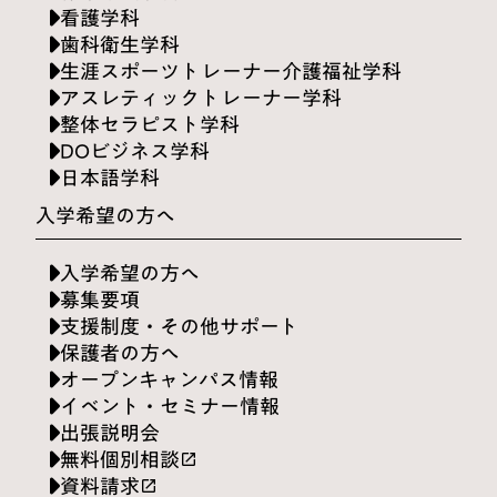
看護学科
歯科衛生学科
生涯スポーツトレーナー介護福祉学科
アスレティックトレーナー学科
整体セラピスト学科
DOビジネス学科
日本語学科
入学希望の方へ
入学希望の方へ
募集要項
支援制度・その他サポート
保護者の方へ
オープンキャンパス情報
イベント・セミナー情報
出張説明会
無料個別相談
launch
資料請求
launch