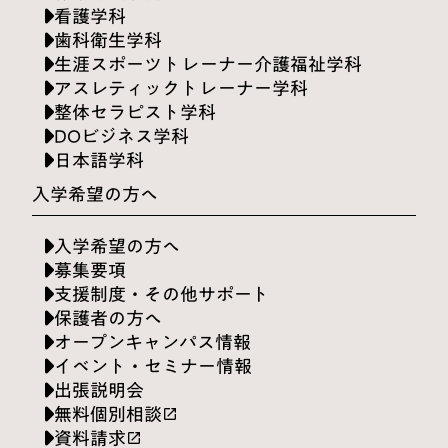
看護学科
歯科衛生学科
生涯スポーツトレーナー介護福祉学科
アスレティックトレーナー学科
整体セラピスト学科
DOビジネス学科
日本語学科
入学希望の方へ
入学希望の方へ
募集要項
支援制度・その他サポート
保護者の方へ
オープンキャンパス情報
イベント・セミナー情報
出張説明会
無料個別相談
launch
資料請求
launch