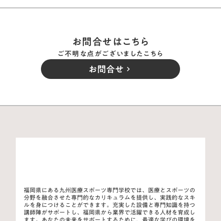
お問合せはこちら
ご不明な点がございましたこちら
お問合せ
keyboard_arrow_right
福岡県にある九州医療スポーツ専門学校では、医療とスポーツの
分野を融合させた専門的なカリキュラムを提供し、実践的なスキ
ルを身につけることができます。充実した設備と専門知識を持つ
講師陣がサポートし、福岡県から業界で活躍できる人材を育成し
ます。あなたの未来をサポートするために、最適な学びの環境を