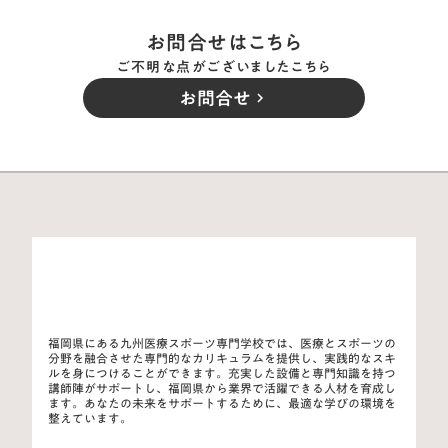
お問合せはこちら
ご不明な点がございましたこちら
お問合せ
keyboard_arrow_right
福岡県にある九州医療スポーツ専門学校では、医療とスポーツの
分野を融合させた専門的なカリキュラムを提供し、実践的なスキ
ルを身につけることができます。充実した設備と専門知識を持つ
講師陣がサポートし、福岡県から業界で活躍できる人材を育成し
ます。あなたの未来をサポートするために、最適な学びの環境を
整えています。