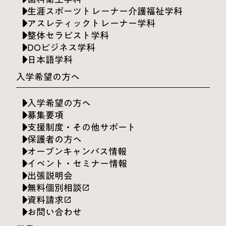
生涯スポーツトレーナー介護福祉学科
アスレティックトレーナー学科
整体セラピスト学科
DOビジネス学科
日本語学科
入学希望の方へ
入学希望の方へ
募集要項
支援制度・その他サポート
保護者の方へ
オープンキャンパス情報
イベント・セミナー情報
出張説明会
無料個別相談
launch
資料請求
launch
お問い合わせ