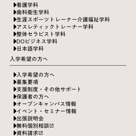
看護学科
歯科衛生学科
生涯スポーツトレーナー介護福祉学科
アスレティックトレーナー学科
整体セラピスト学科
DOビジネス学科
日本語学科
入学希望の方へ
入学希望の方へ
募集要項
支援制度・その他サポート
保護者の方へ
オープンキャンパス情報
イベント・セミナー情報
出張説明会
無料個別相談
launch
資料請求
launch