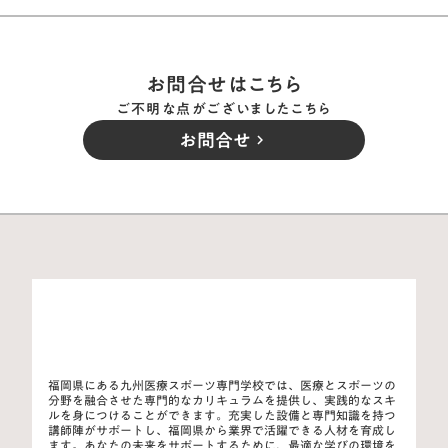
お問合せはこちら
ご不明な点がございましたこちら
お問合せ
keyboard_arrow_right
福岡県にある九州医療スポーツ専門学校では、医療とスポーツの
分野を融合させた専門的なカリキュラムを提供し、実践的なスキ
ルを身につけることができます。充実した設備と専門知識を持つ
講師陣がサポートし、福岡県から業界で活躍できる人材を育成し
ます。あなたの未来をサポートするために、最適な学びの環境を