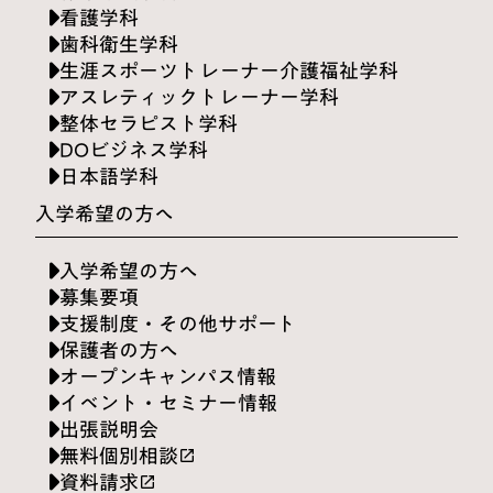
看護学科
歯科衛生学科
生涯スポーツトレーナー介護福祉学科
アスレティックトレーナー学科
整体セラピスト学科
DOビジネス学科
日本語学科
入学希望の方へ
入学希望の方へ
募集要項
支援制度・その他サポート
保護者の方へ
オープンキャンパス情報
イベント・セミナー情報
出張説明会
無料個別相談
launch
資料請求
launch