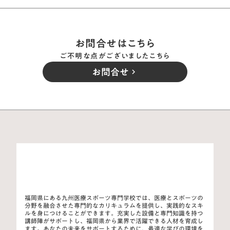
お問合せはこちら
ご不明な点がございましたこちら
お問合せ
keyboard_arrow_right
福岡県にある九州医療スポーツ専門学校では、医療とスポーツの
分野を融合させた専門的なカリキュラムを提供し、実践的なスキ
ルを身につけることができます。充実した設備と専門知識を持つ
講師陣がサポートし、福岡県から業界で活躍できる人材を育成し
ます。あなたの未来をサポートするために、最適な学びの環境を