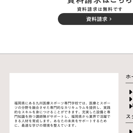
資料請求は無料です
資料請求
keyboard_arrow_right
ホ
福岡県にある九州医療スポーツ専門学校では、医療とスポー
ツの分野を融合させた専門的なカリキュラムを提供し、実践
的なスキルを身につけることができます。充実した設備と専
ス
門知識を持つ講師陣がサポートし、福岡県から業界で活躍で
きる人材を育成します。あなたの未来をサポートするため
に、最適な学びの環境を整えています。