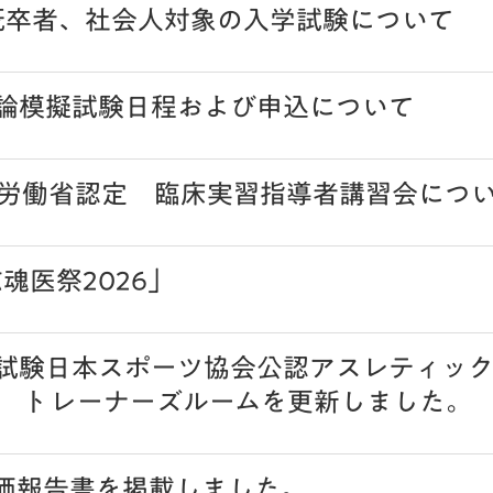
 既卒者、社会人対象の入学試験について
理論模擬試験日程および申込について
労働省認定 臨床実習指導者講習会につ
志魂医祭2026」
論試験日本スポーツ協会公認アスレティック
 トレーナーズルームを更新しました。
評価報告書を掲載しました。