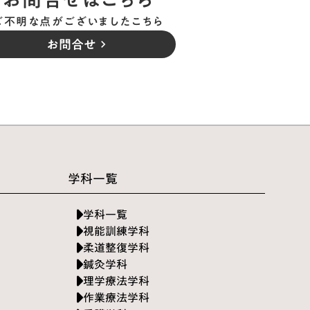
ご不明な点がございましたこちら
お問合せ
keyboard_arrow_right
学科一覧
学科一覧
視能訓練学科
柔道整復学科
鍼灸学科
理学療法学科
作業療法学科