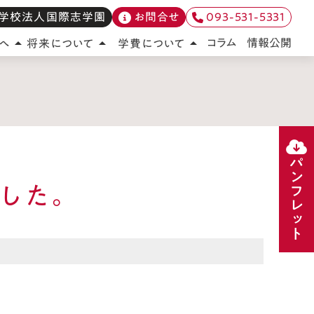
学校法人国際志学園
お問合せ
093-531-5331
情報公開
コラム
へ
将来について
学費について
arrow_drop_up
arrow_drop_up
arrow_drop_up
パンフレット
ました。