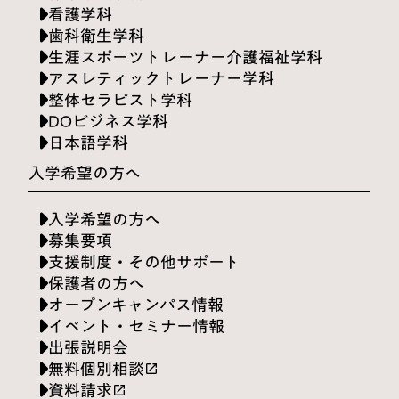
看護学科
歯科衛生学科
生涯スポーツトレーナー介護福祉学科
アスレティックトレーナー学科
整体セラピスト学科
DOビジネス学科
日本語学科
入学希望の方へ
入学希望の方へ
募集要項
支援制度・その他サポート
保護者の方へ
オープンキャンパス情報
イベント・セミナー情報
出張説明会
無料個別相談
launch
資料請求
launch