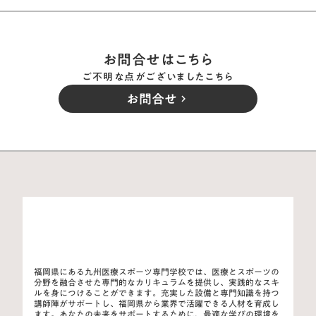
お問合せはこちら
ご不明な点がございましたこちら
お問合せ
keyboard_arrow_right
福岡県にある九州医療スポーツ専門学校では、医療とスポーツの
分野を融合させた専門的なカリキュラムを提供し、実践的なスキ
ルを身につけることができます。充実した設備と専門知識を持つ
講師陣がサポートし、福岡県から業界で活躍できる人材を育成し
ます。あなたの未来をサポートするために、最適な学びの環境を