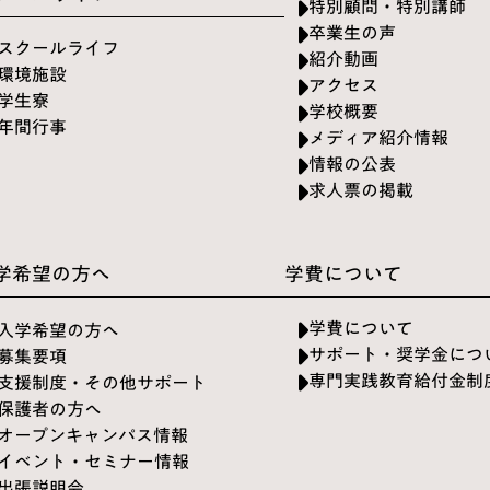
特別顧問・特別講師
卒業生の声
スクールライフ
紹介動画
環境施設
アクセス
学生寮
学校概要
年間行事
メディア紹介情報
情報の公表
求人票の掲載
学希望の方へ
学費について
学費について
入学希望の方へ
サポート・奨学金につ
募集要項
専門実践教育給付金制
支援制度・その他サポート
保護者の方へ
オープンキャンパス情報
イベント・セミナー情報
出張説明会