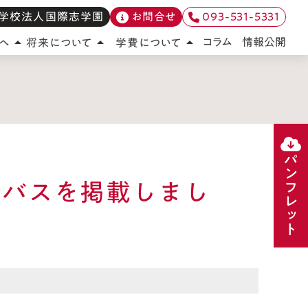
学校法人国際志学園
お問合せ
093-531-5331
情報公開
コラム
へ
将来について
学費について
arrow_drop_up
arrow_drop_up
arrow_drop_up
パンフレット
シラバスを掲載しまし