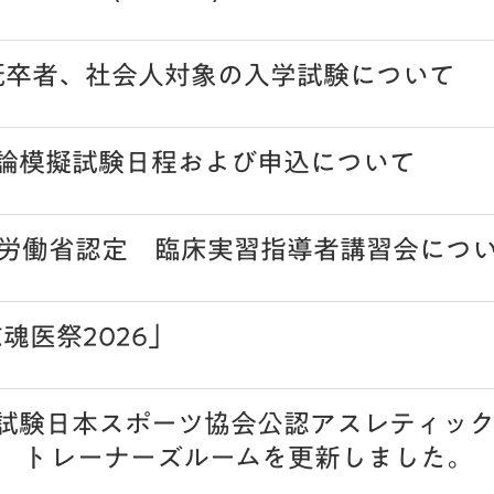
 既卒者、社会人対象の入学試験について
理論模擬試験日程および申込について
労働省認定 臨床実習指導者講習会につ
志魂医祭2026」
論試験日本スポーツ協会公認アスレティック
 トレーナーズルームを更新しました。