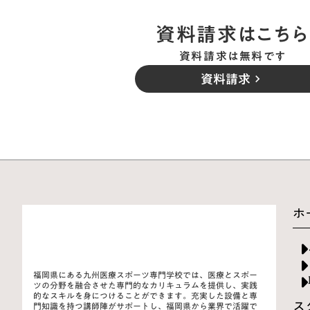
資料請求はこちら
資料請求は無料です
資料請求
keyboard_arrow_right
ホ
福岡県にある九州医療スポーツ専門学校では、医療とスポー
ツの分野を融合させた専門的なカリキュラムを提供し、実践
的なスキルを身につけることができます。充実した設備と専
ス
門知識を持つ講師陣がサポートし、福岡県から業界で活躍で