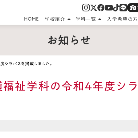
HOME
学校紹介
学科一覧
入学希望の方
arrow_drop_up
arrow_drop_up
お知らせ
年度シラバスを掲載しました。
 介護福祉学科の令和4年度