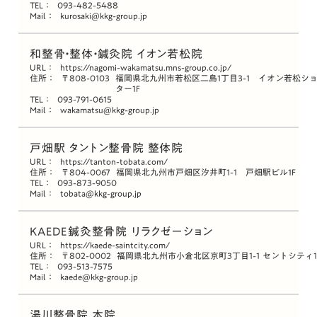
TEL：
093-482-5488
Mail：
kurosaki@kkg-group.jp
和整骨・整体・鍼灸院 イオン若松院
URL：
https://nagomi-wakamatsu.mns-group.co.jp/
住所：
〒808-0103
福岡県北九州市若松区二島1丁目3-1 イオン若松シ
ター1F
TEL：
093-791-0615
Mail：
wakamatsu@kkg-group.jp
戸畑駅 タントン整骨院 整体院
URL：
https://tanton-tobata.com/
住所：
〒804-0067
福岡県北九州市戸畑区汐井町1-1 戸畑駅ビル1F
TEL：
093-873-9050
Mail：
tobata@kkg-group.jp
KAEDE鍼灸整骨院 リラクゼーション
URL：
https://kaede-saintcity.com/
住所：
〒802-0002
福岡県北九州市小倉北区京町3丁目1-1 セントシティ1
TEL：
093-513-7575
Mail：
kaede@kkg-group.jp
湯川整骨院 本院