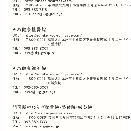
URL：
https://kaede-sanlivecity.com/
住所：
〒800-0255
福岡県北九州市小倉南区上葛原2-14-1 サンリブシ
TEL：
093-383-7318
Mail：
kuzuhara@kkg-group.jp
そね健康整骨院
URL：
https://sonekenkou-sunnyside.com/
住所：
〒800-0221
福岡県北九州市小倉南区下曽根新町10-1 サニーサイ
2F整骨院
TEL：
093-383-8007
Mail：
ssm@kkg-group.jp
そね健康鍼灸院
URL：
https://sonekenkou-sunnyside.com/
住所：
〒800-0221
福岡県北九州市小倉南区下曽根新町10-1 サニーサイ
1F鍼灸院
TEL：
093-383-8007
Mail：
ssms@kkg-group.jp
門司駅やわらぎ整骨院・整体院・鍼灸院
URL：
https://mojieki-yawaragi.com/
住所：
〒800-0039
福岡県北九州市門司区中町2-1 えきマチ1丁目門司3F
TEL：
093-382-1333
Mail：
mojieki@kkg-group.jp