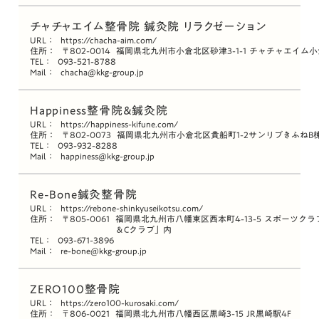
チャチャエイム整骨院 鍼灸院 リラクゼーション
URL：
https://chacha-aim.com/
住所：
〒802-0014
福岡県北九州市小倉北区砂津3-1-1 チャチャエイム小
TEL：
093-521-8788
Mail：
chacha@kkg-group.jp
Happiness整骨院＆鍼灸院
URL：
https://happiness-kifune.com/
住所：
〒802-0073
福岡県北九州市小倉北区貴船町1-2サンリブきふねB棟
TEL：
093-932-8288
Mail：
happiness@kkg-group.jp
Re-Bone鍼灸整骨院
URL：
https://rebone-shinkyuseikotsu.com/
住所：
〒805-0061
福岡県北九州市八幡東区西本町4-13-5 スポーツクラ
＆Cクラブ」内
TEL：
093-671-3896
Mail：
re-bone@kkg-group.jp
ZERO100整骨院
URL：
https://zero100-kurosaki.com/
住所：
〒806-0021
福岡県北九州市八幡西区黒崎3-15 JR黒崎駅4F