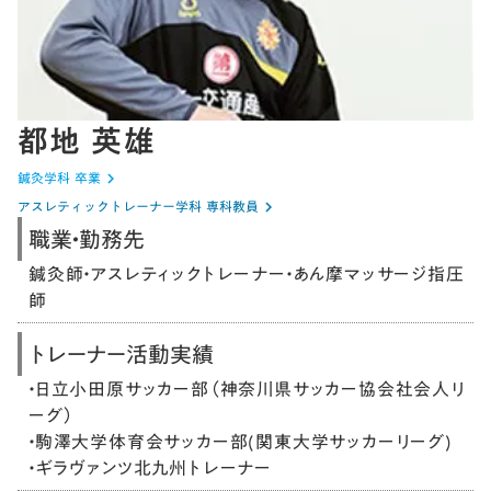
都地 英雄
鍼灸学科 卒業
keyboard_arrow_right
アスレティックトレーナー学科 専科教員
keyboard_arrow_right
職業・勤務先
鍼灸師・アスレティックトレーナー・あん摩マッサージ指圧
師
トレーナー活動実績
・日立小田原サッカー部（神奈川県サッカー協会社会人リ
ーグ）
・駒澤大学体育会サッカー部(関東大学サッカーリーグ)
・ギラヴァンツ北九州トレーナー