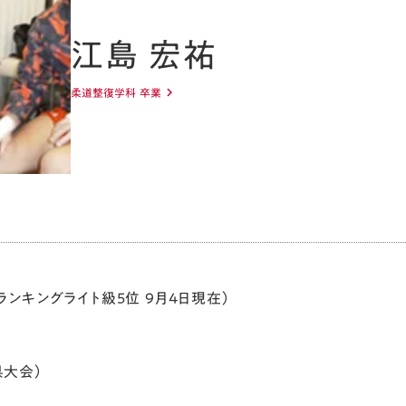
江島 宏祐
柔道整復学科 卒業
keyboard_arrow_right
ンキングライト級5位 9月4日現在）
県大会）