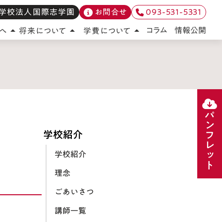
学校法人国際志学園
お問合せ
093-531-5331
情報公開
コラム
へ
将来について
学費について
arrow_drop_up
arrow_drop_up
arrow_drop_up
パンフレット
学校紹介
学校紹介
理念
ごあいさつ
講師一覧