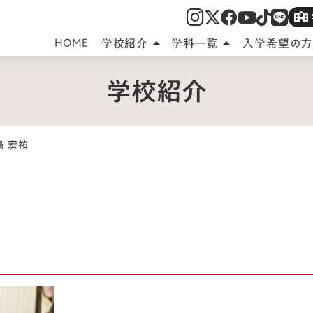
HOME
学校紹介
学科一覧
入学希望の方
arrow_drop_up
arrow_drop_up
学校紹介
島 宏祐