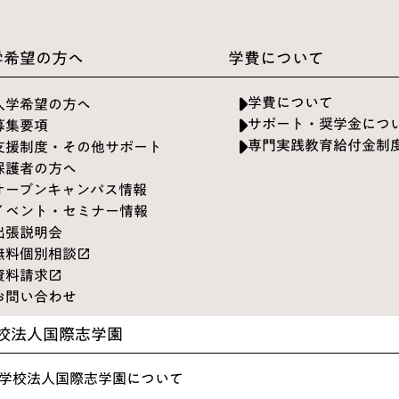
学希望の方へ
学費について
学費について
入学希望の方へ
サポート・奨学金につ
募集要項
専門実践教育給付金制
支援制度・その他サポート
保護者の方へ
オープンキャンパス情報
イベント・セミナー情報
出張説明会
無料個別相談
launch
資料請求
launch
お問い合わせ
校法人国際志学園
学校法人国際志学園について