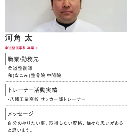
河角 太
柔道整復学科 卒業
keyboard_arrow_right
職業・勤務先
柔道整復師
和(なごみ)整骨院 中間院
トレーナー活動実績
・八幡工業高校 サッカー部トレーナー
メッセージ
自分のやりたい事、取得したい資格、様々な思いがある
と思います。