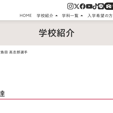
HOME
学校紹介
学科一覧
入学希望の方
arrow_drop_up
arrow_drop_up
学校紹介
/
島田 高志郎選手
達