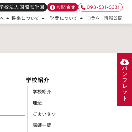
学校法人国際志学園
お問合せ
093-531-5331
情報公開
コラム
へ
将来について
学費について
arrow_drop_up
arrow_drop_up
arrow_drop_up
パンフレット
学校紹介
学校紹介
理念
ごあいさつ
講師一覧