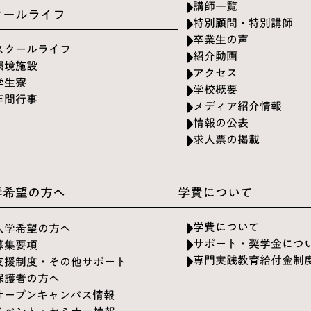
講師一覧
クールライフ
特別顧問・特別講師
卒業生の声
スクールライフ
紹介動画
環境施設
アクセス
学生寮
学校概要
年間行事
メディア紹介情報
情報の公表
求人票の掲載
学希望の方へ
学費について
学費について
入学希望の方へ
サポート・奨学金につ
募集要項
専門実践教育給付金制
支援制度・その他サポート
保護者の方へ
オープンキャンパス情報