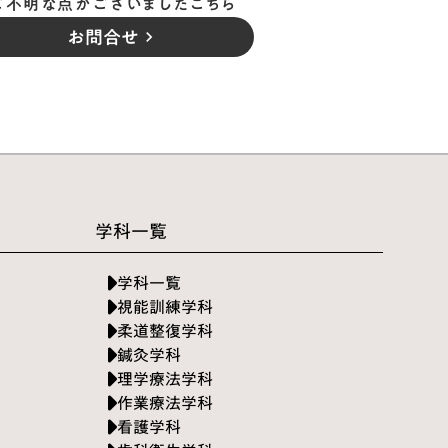
ご不明な点がございましたこちら
お問合せ
keyboard_arrow_right
学科一覧
学科一覧
視能訓練学科
柔道整復学科
鍼灸学科
理学療法学科
作業療法学科
看護学科