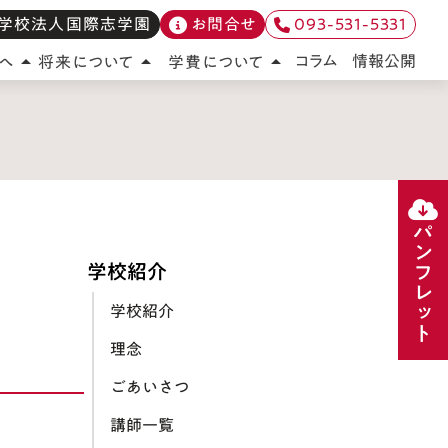
学校法人国際志学園
お問合せ
093-531-5331
情報公開
コラム
へ
将来について
学費について
arrow_drop_up
arrow_drop_up
arrow_drop_up
パンフレット
学校紹介
学校紹介
理念
ごあいさつ
講師一覧