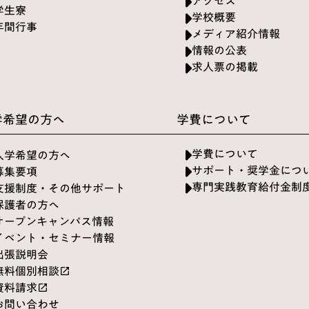
アクセス
学生寮
学校概要
年間行事
メディア紹介情報
情報の公表
求人票の掲載
学希望の方へ
学費について
学費について
入学希望の方へ
サポート・奨学金につ
募集要項
専門実践教育給付金制
支援制度・その他サポート
保護者の方へ
オープンキャンパス情報
イベント・セミナー情報
出張説明会
無料個別相談
launch
資料請求
launch
お問い合わせ