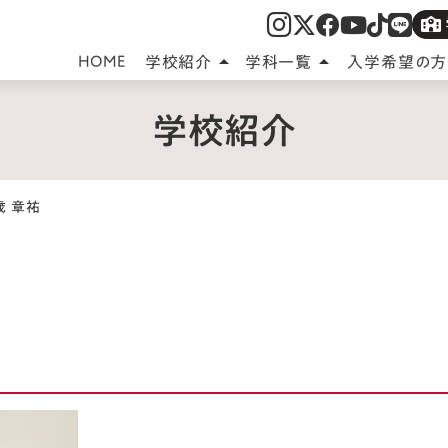
HOME
学校紹介
学科一覧
入学希望の方
arrow_drop_up
arrow_drop_up
学校紹介
歳 章祐