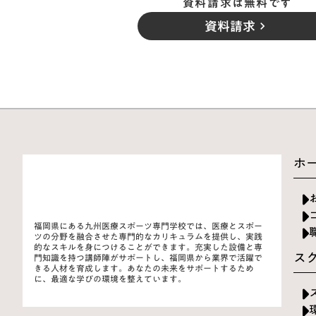
資料請求は無料です
資料請求
keyboard_arrow_right
ホ
福岡県にある九州医療スポーツ専門学校では、医療とスポー
ツの分野を融合させた専門的なカリキュラムを提供し、実践
的なスキルを身につけることができます。充実した設備と専
ス
門知識を持つ講師陣がサポートし、福岡県から業界で活躍で
きる人材を育成します。あなたの未来をサポートするため
に、最適な学びの環境を整えています。