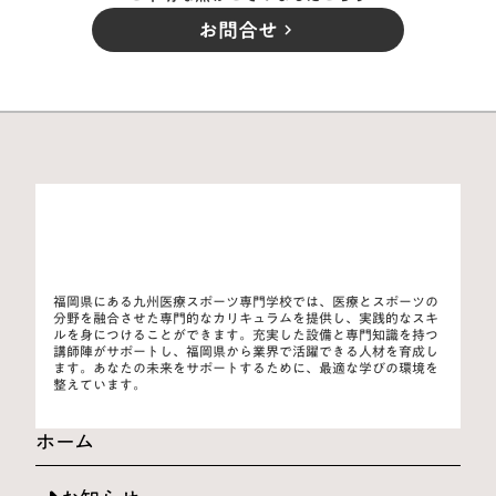
お問合せ
keyboard_arrow_right
福岡県にある九州医療スポーツ専門学校では、医療とスポーツの
分野を融合させた専門的なカリキュラムを提供し、実践的なスキ
ルを身につけることができます。充実した設備と専門知識を持つ
講師陣がサポートし、福岡県から業界で活躍できる人材を育成し
ます。あなたの未来をサポートするために、最適な学びの環境を
整えています。
ホーム