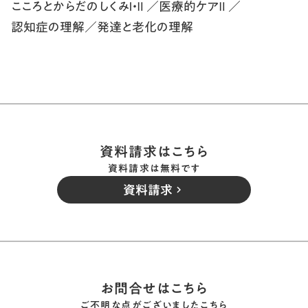
こころとからだのしくみⅠ・Ⅱ ／医療的ケアⅡ ／
認知症の理解／発達と老化の理解
資料請求はこちら
資料請求は無料です
資料請求
keyboard_arrow_right
お問合せはこちら
ご不明な点がございましたこちら